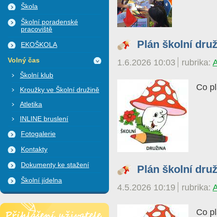
Škola
Školní poradenské
pracoviště
Plán školní dru
EKOŠKOLA
Volný čas
1.6.2026 10:03
rubrika:
Školní klub
Co pl
Kroužky ve Školní družině
Atletika
INLINE bruslení
Fotogalerie
Kontakty
Dokumenty ke stažení
Plán školní dru
Školní jídelna
4.5.2026 10:19
rubrika:
Přihlášení uživatele
Co pl