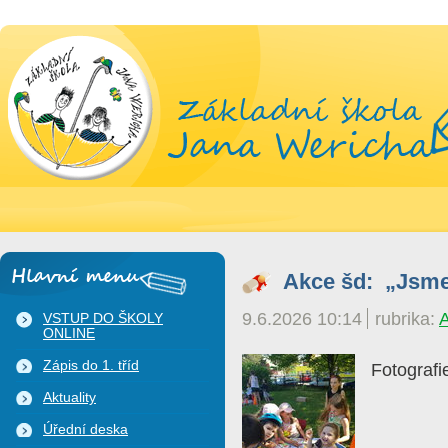
Hlavní menu
Akce šd: „Jsme 
9.6.2026 10:14
rubrika:
VSTUP DO ŠKOLY
ONLINE
Zápis do 1. tříd
Fotografi
Aktuality
Úřední deska