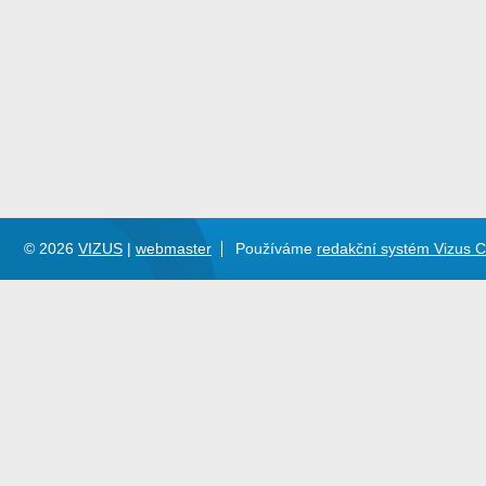
© 2026
VIZUS
|
webmaster
Používáme
redakční systém Vizus 