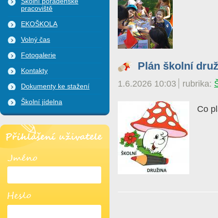
Školní poradenské
pracoviště
EKOŠKOLA
Volný čas
Fotogalerie
Plán školní dru
Kontakty
1.6.2026 10:03
rubrika:
Dokumenty ke stažení
Školní jídelna
Co pl
Přihlášení uživatele
Jméno
Heslo