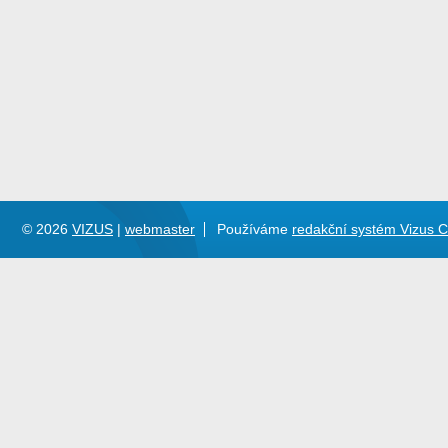
© 2026
VIZUS
|
webmaster
Používáme
redakční systém Vizus 