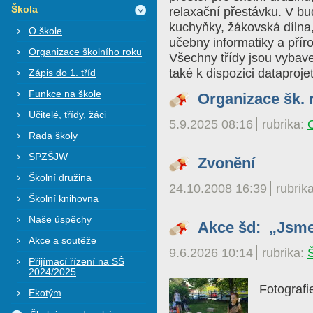
Škola
relaxační přestávku. V bu
kuchyňky, žákovská dílna,
O škole
učebny informatiky a přír
Organizace školního roku
Všechny třídy jsou vybave
také k dispozici dataproje
Zápis do 1. tříd
Funkce na škole
Organizace šk. 
Učitelé, třídy, žáci
5.9.2025 08:16
rubrika:
Rada školy
SPZŠJW
Zvonění
Školní družina
24.10.2008 16:39
rubrik
Školní knihovna
Naše úspěchy
Akce šd: „Jsme 
Akce a soutěže
9.6.2026 10:14
rubrika:
Přijímací řízení na SŠ
2024/2025
Fotografi
Ekotým