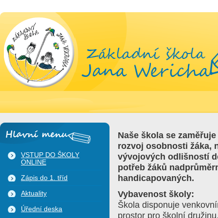
Naše škola se zaměřuje
Hlavní menu
rozvoj osobnosti žáka, 
VSTUP DO ŠKOLY
vývojových odlišností d
ONLINE
potřeb žáků nadprůměr
handicapovaných.
Zápis do 1. tříd
Vybavenost školy:
Aktuality
Škola disponuje venkovním
Úřední deska
prostor pro školní družinu