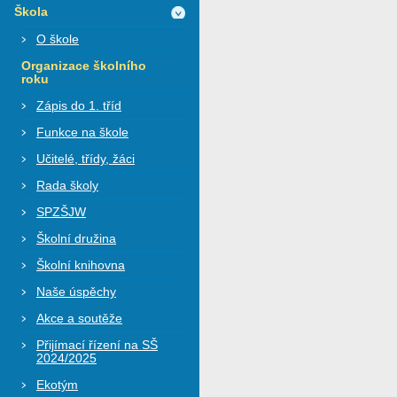
Škola
O škole
Organizace školního
roku
Zápis do 1. tříd
Funkce na škole
Učitelé, třídy, žáci
Rada školy
SPZŠJW
Školní družina
Školní knihovna
Naše úspěchy
Akce a soutěže
Přijímací řízení na SŠ
2024/2025
Ekotým