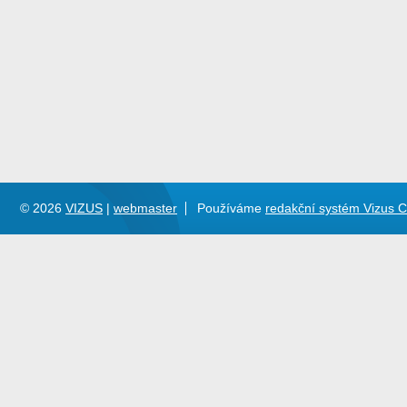
© 2026
VIZUS
|
webmaster
Používáme
redakční systém Vizus 