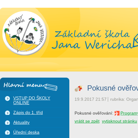
Hlavní menu
Pokusné ověřo
VSTUP DO ŠKOLY
19.9.2017 21:57
rubrika: Organ
ONLINE
Zápis do 1. tříd
Pokusné ověřování:
Programy
vrátit se zpět
vytisknout stránku
Aktuality
Úřední deska